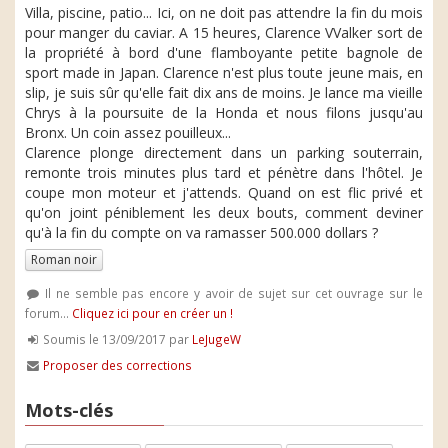
Villa, piscine, patio... Ici, on ne doit pas attendre la fin du mois
pour manger du caviar. A 15 heures, Clarence VValker sort de
la propriété à bord d'une flamboyante petite bagnole de
sport made in Japan. Clarence n'est plus toute jeune mais, en
slip, je suis sûr qu'elle fait dix ans de moins. Je lance ma vieille
Chrys à la poursuite de la Honda et nous filons jusqu'au
Bronx. Un coin assez pouilleux...
Clarence plonge directement dans un parking souterrain,
remonte trois minutes plus tard et pénètre dans l'hôtel. Je
coupe mon moteur et j'attends. Quand on est flic privé et
qu'on joint péniblement les deux bouts, comment deviner
qu'à la fin du compte on va ramasser 500.000 dollars ?
Roman noir
Il ne semble pas encore y avoir de sujet sur cet ouvrage sur le
forum...
Cliquez ici pour en créer un !
Soumis le 13/09/2017 par
LeJugeW
Proposer des corrections
Mots-clés