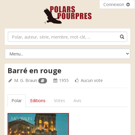
Connexion
Barré en rouge
M. G. Braun
1955
Aucun vote
Polar
Editions
Votes
Avis