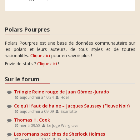
Polars Pourpres
Polars Pourpres est une base de données communautaire sur
les polars et leurs auteurs, de tous styles et de toutes
nationalités.
Cliquez ici
pour en savoir plus !
Envie de stats ?
Cliquez ici
!
Sur le forum
Trilogie Reine rouge de Juan Gómez-Jurado
aujourd'hui à 10:34
Hoel
Ce qu'il faut de haine – Jacques Saussey (Fleuve Noir)
aujourd'hui à 09:09
Ssarlotte
Thomas H. Cook
hier à 09:58
Le Juge Wargrave
Les romans pastiches de Sherlock Holmes
avant hier à 19:51
Ssarlotte