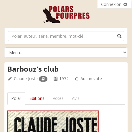
Connexion
Barbouz's club
Claude Joste
1972
Aucun vote
Polar
Editions
Votes
Avis