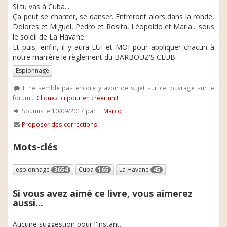
Si tu vas à Cuba...
Ça peut se chanter, se danser. Entreront alors dans la ronde,
Dolores et Miguel, Pedro et Rosita, Léopoldo et Maria... sous
le soleil de La Havane.
Et puis, enfin, il y aura LUI et MOI pour appliquer chacun à
notre manière le règlement du BARBOUZ'S CLUB.
Espionnage
Il ne semble pas encore y avoir de sujet sur cet ouvrage sur le
forum...
Cliquez ici pour en créer un !
Soumis le 10/09/2017 par
El Marco
Proposer des corrections
Mots-clés
espionnage
3654
Cuba
165
La Havane
45
Si vous avez aimé ce livre, vous aimerez
aussi...
Aucune suggestion pour l'instant.