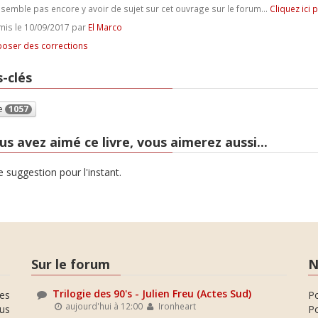
e semble pas encore y avoir de sujet sur cet ouvrage sur le forum...
Cliquez ici 
is le 10/09/2017 par
El Marco
oser des corrections
-clés
e
1057
us avez aimé ce livre, vous aimerez aussi...
 suggestion pour l'instant.
Sur le forum
N
Trilogie des 90's - Julien Freu (Actes Sud)
es
P
aujourd'hui à 12:00
Ironheart
ous
Po