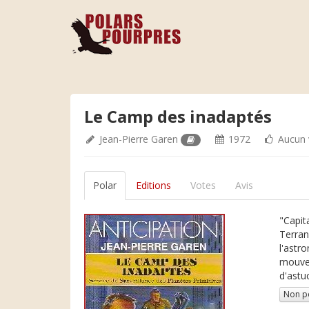
Le Camp des inadaptés
Jean-Pierre Garen
1972
Aucun 
Polar
Editions
Votes
Avis
"Capit
Terran
l'astr
mouvem
d'astu
Non p