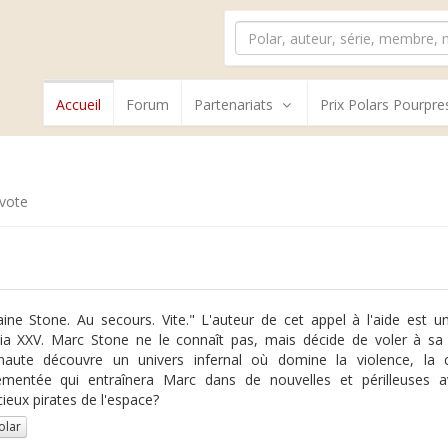
Accueil
Forum
Partenariats
Prix Polars Pourpre
vote
aine Stone. Au secours. Vite." L'auteur de cet appel à l'aide est 
ia XXV. Marc Stone ne le connaît pas, mais décide de voler à sa 
onaute découvre un univers infernal où domine la violence, la c
entée qui entraînera Marc dans de nouvelles et périlleuses ave
cieux pirates de l'espace?
olar