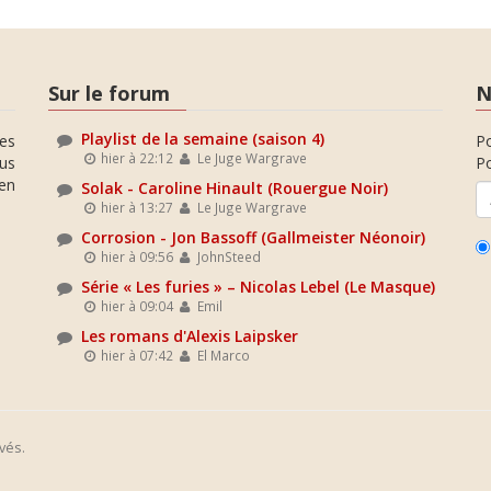
Sur le forum
N
Playlist de la semaine (saison 4)
es
P
hier à 22:12
Le Juge Wargrave
ous
Po
en
Solak - Caroline Hinault (Rouergue Noir)
hier à 13:27
Le Juge Wargrave
Corrosion - Jon Bassoff (Gallmeister Néonoir)
hier à 09:56
JohnSteed
Série « Les furies » – Nicolas Lebel (Le Masque)
hier à 09:04
Emil
Les romans d'Alexis Laipsker
hier à 07:42
El Marco
vés.