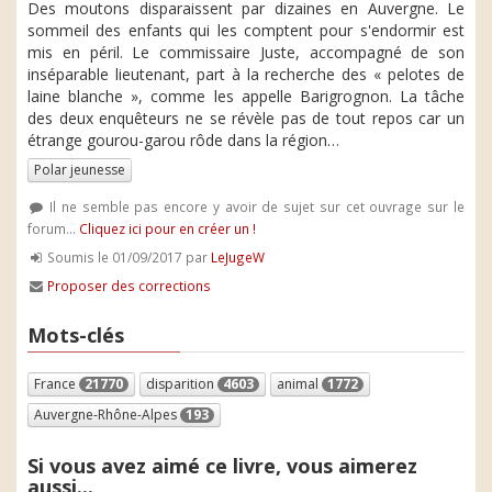
Des moutons disparaissent par dizaines en Auvergne. Le
sommeil des enfants qui les comptent pour s'endormir est
mis en péril. Le commissaire Juste, accompagné de son
inséparable lieutenant, part à la recherche des « pelotes de
laine blanche », comme les appelle Barigrognon. La tâche
des deux enquêteurs ne se révèle pas de tout repos car un
étrange gourou-garou rôde dans la région…
Polar jeunesse
Il ne semble pas encore y avoir de sujet sur cet ouvrage sur le
forum...
Cliquez ici pour en créer un !
Soumis le 01/09/2017 par
LeJugeW
Proposer des corrections
Mots-clés
France
21770
disparition
4603
animal
1772
Auvergne-Rhône-Alpes
193
Si vous avez aimé ce livre, vous aimerez
aussi...