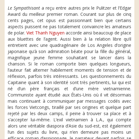
Le Sympathisant
a reçu entre autres prix le Pulitzer et l’Edgar
Award du meilleur premier roman. Courant sur plus de cinq
cents pages, cet opus est passionnant bien que certains
aspects puissent ne pas totalement convaincre les amateurs
de polar.
Viet Thanh Nguyen
accorde ainsi beaucoup de place
aux bluettes de l’agent. Aussi bien à la relation libre qu’il
entretient avec une quadragénaire de Los Angeles d’origine
japonaise qu’à son admiration béate pour la fille du général,
magnifique jeune femme souhaitant se lancer dans la
chanson. Si le roman comporte bien quelques longueurs,
l’auteur fait alterner habilement moments de tension et de
réflexion, parfois très intéressants. Les questionnements du
Capitaine quant à son identité sont très pertinents, lui qui est
né d’un père français et d’une mère vietnamienne.
Communiste ayant étudié aux États-Unis où il vit désormais
mais continuant à communiquer par messages codés avec
les forces Vietcongs, tiraillé par ses origines et quelque part
rejeté par les deux camps, il peine à trouver sa place et à
s’accepter lui-même. L’exil vietnamien à L.A., qui compte
alors une véritable diaspora d’Asie du sud-est, est également
l’un des sujets du livre, qui n’en demeure pas moins un
efficace roman d’espionnage, le narrateur devant parfois se