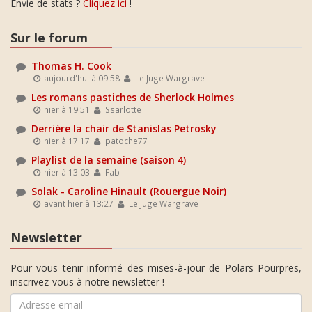
Envie de stats ?
Cliquez ici
!
Sur le forum
Thomas H. Cook
aujourd'hui à 09:58
Le Juge Wargrave
Les romans pastiches de Sherlock Holmes
hier à 19:51
Ssarlotte
Derrière la chair de Stanislas Petrosky
hier à 17:17
patoche77
Playlist de la semaine (saison 4)
hier à 13:03
Fab
Solak - Caroline Hinault (Rouergue Noir)
avant hier à 13:27
Le Juge Wargrave
Newsletter
Pour vous tenir informé des mises-à-jour de Polars Pourpres,
inscrivez-vous à notre newsletter !