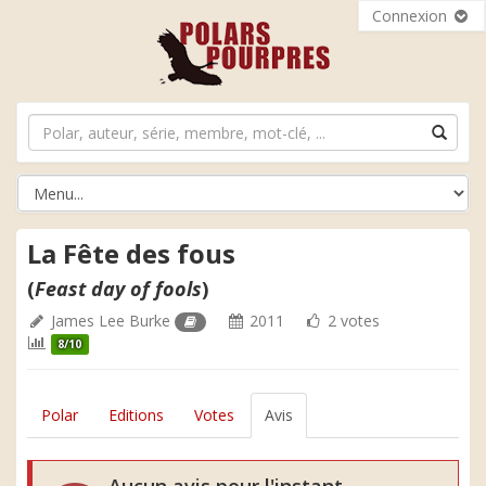
Connexion
La Fête des fous
(
Feast day of fools
)
James Lee Burke
2011
2 votes
8/10
Polar
Editions
Votes
Avis