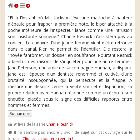
3
2
"Et à l'instant où Milt Jackson lève une mailloche à hauteur
d'épaule pour frapper la première note, le biper attaché à la
poche intérieure de l'inspecteur lance comme une intrusion
son insistante sonnerie." Charlie Resnick n'assistera pas au
concert. Le cadavre d'une jeune femme vient d'être retrouvé
dans le canal. Rien ne permet de l'identifier. Elle restera la
"noyée fantôme", un dossier en souffrance. Pourtant Resnick
a bientôt des raisons de s'inquiéter pour une autre femme :
Jane Peterson, une amie de sa compagne Hannah, a disparu.
Jane est l'épouse d'un dentiste renommé et cultivé, d'une
brutalité insoupçonnée, qui la persécute et la frappe. A
mesure que Resnick cerne la vérité sur cette disparition, sa
propre relation avec Hannah résonne comme un écho à son
enquête, placée sous le signe des difficiles rapports entre
hommes et femmes.
Roman noir
e
9
livre de la série
Charlie Resnick
Il ne semble pas encore y avoir de sujet sur cet ouvrage sur le
forum...
Cliquez ici pour en créer un !