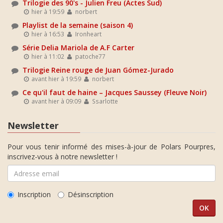
Trilogie des 90's - Julien Freu (Actes Sud)
hier à 19:59
norbert
Playlist de la semaine (saison 4)
hier à 16:53
Ironheart
Série Delia Mariola de A.F Carter
hier à 11:02
patoche77
Trilogie Reine rouge de Juan Gómez-Jurado
avant hier à 19:59
norbert
Ce qu'il faut de haine – Jacques Saussey (Fleuve Noir)
avant hier à 09:09
Ssarlotte
Newsletter
Pour vous tenir informé des mises-à-jour de Polars Pourpres,
inscrivez-vous à notre newsletter !
Inscription
Désinscription