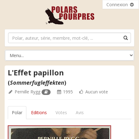
Connexion
L'Effet papillon
(
Sommerfugleffekten
)
Pernille Rygg
1995
Aucun vote
Polar
Editions
Votes
Avis