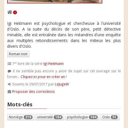
1
Igi Heitmann est psychologue et chercheuse à l'université
d'Oslo. A la suite du décès de son père, petit détective
minable, elle est entraînée dans les méandres d'une enquête
aux multiples rebondissements dans les milieux les plus
divers d'Oslo.
Roman noir
er
1
livre de la série
Igi Heitmann
Il ne semble pas encore y avoir de sujet sur cet ouvrage sur le
forum...
Cliquez ici pour en créer un !
Soumis le 29/07/2017 par
LeJugeW
Proposer des corrections
Mots-clés
Norvège
219
université
184
psychologue
104
Oslo
51