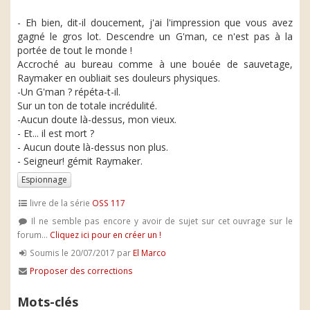
- Eh bien, dit-il doucement, j'ai l'impression que vous avez
gagné le gros lot. Descendre un G'man, ce n'est pas à la
portée de tout le monde !
Accroché au bureau comme à une bouée de sauvetage,
Raymaker en oubliait ses douleurs physiques.
-Un G'man ? répéta-t-il.
Sur un ton de totale incrédulité.
-Aucun doute là-dessus, mon vieux.
- Et... il est mort ?
- Aucun doute là-dessus non plus.
- Seigneur! gémit Raymaker.
Espionnage
livre de la série
OSS 117
Il ne semble pas encore y avoir de sujet sur cet ouvrage sur le
forum...
Cliquez ici pour en créer un !
Soumis le 20/07/2017 par
El Marco
Proposer des corrections
Mots-clés