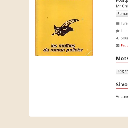
Pourqu
Mr Chi
Roman
livre
Il n
Soum
Prop
Mots
Angle
Si vo
Aucune