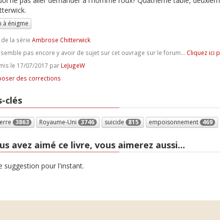
oi ne pas aller demander à l'homme roux? Quatrième table, deuxième pi
tterwick.
 à énigme
 de la série
Ambrose Chitterwick
e semble pas encore y avoir de sujet sur cet ouvrage sur le forum...
Cliquez ici 
is le 17/07/2017 par
LeJugeW
oser des corrections
-clés
terre
3863
Royaume-Uni
3746
suicide
815
empoisonnement
469
us avez aimé ce livre, vous aimerez aussi...
 suggestion pour l'instant.