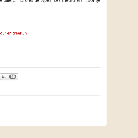
lier... " Drôles de types, ces meurtriers ", songe
pour en créer un !
bar
66