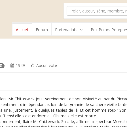
Accueil
Forum
Partenariats
Prix Polars Pourpre
1929
Aucun vote
llent Mr Chitterwick jouit sereinement de son oisiveté au bar du Piccad
 sentiment d'indépendance, loin de la tyrannie de sa chère vieille tante
n a une, justement, à quelques tables de là. Et cet homme roux? Son ne
. Tiens! elle s'est endormie... Oh! mais elle est morte...
onnement, flaire Mr Chitterwick. Suicide, affirme l'inspecteur Moresb