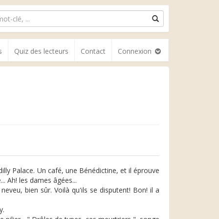
s
Quiz des lecteurs
Contact
Connexion
illy Palace. Un café, une Bénédictine, et il éprouve
... Ah! les dames âgées...
veu, bien sûr. Voilà qu'ils se disputent! Bon! il a
y.