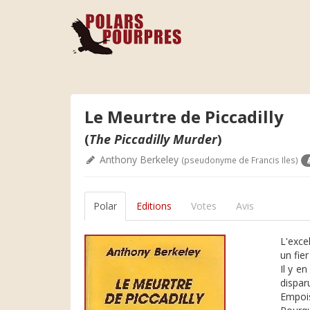
Le Meurtre de Piccadilly
(
The Piccadilly Murder
)
Anthony Berkeley
(pseudonyme de Francis Iles)
Polar
Editions
Votes
Avis
L'exce
un fier
Il y e
disparu
Empois