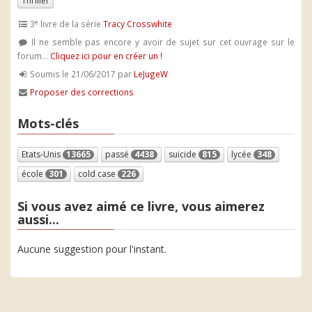
Thriller
e
3
livre de la série
Tracy Crosswhite
Il ne semble pas encore y avoir de sujet sur cet ouvrage sur le
forum...
Cliquez ici pour en créer un !
Soumis le 21/06/2017 par
LeJugeW
Proposer des corrections
Mots-clés
Etats-Unis
13665
passé
4438
suicide
815
lycée
348
école
301
cold case
226
Si vous avez aimé ce livre, vous aimerez
aussi...
Aucune suggestion pour l'instant.