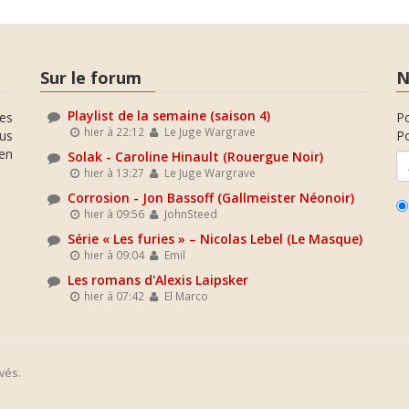
Sur le forum
N
Playlist de la semaine (saison 4)
es
P
hier à 22:12
Le Juge Wargrave
ous
Po
en
Solak - Caroline Hinault (Rouergue Noir)
hier à 13:27
Le Juge Wargrave
Corrosion - Jon Bassoff (Gallmeister Néonoir)
hier à 09:56
JohnSteed
Série « Les furies » – Nicolas Lebel (Le Masque)
hier à 09:04
Emil
Les romans d'Alexis Laipsker
hier à 07:42
El Marco
vés.