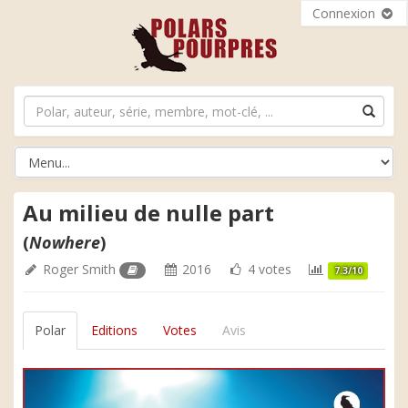
Connexion
Au milieu de nulle part
(
Nowhere
)
Roger Smith
2016
4 votes
7.3/10
Polar
Editions
Votes
Avis