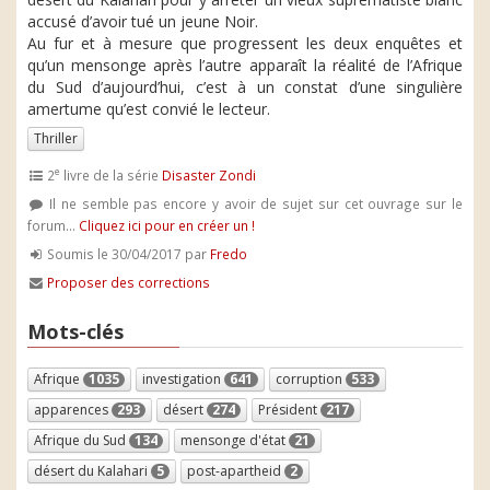
accusé d’avoir tué un jeune Noir.
Au fur et à mesure que progressent les deux enquêtes et
qu’un mensonge après l’autre apparaît la réalité de l’Afrique
du Sud d’aujourd’hui, c’est à un constat d’une singulière
amertume qu’est convié le lecteur.
Thriller
e
2
livre de la série
Disaster Zondi
Il ne semble pas encore y avoir de sujet sur cet ouvrage sur le
forum...
Cliquez ici pour en créer un !
Soumis le 30/04/2017 par
Fredo
Proposer des corrections
Mots-clés
Afrique
1035
investigation
641
corruption
533
apparences
293
désert
274
Président
217
Afrique du Sud
134
mensonge d'état
21
désert du Kalahari
5
post-apartheid
2