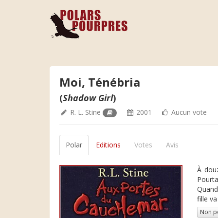
Moi, Ténébria
(
Shadow Girl
)
R. L. Stine
2001
Aucun vote
Polar
Editions
Votes
Avis
À douz
Pourta
Quand 
fille v
Non p