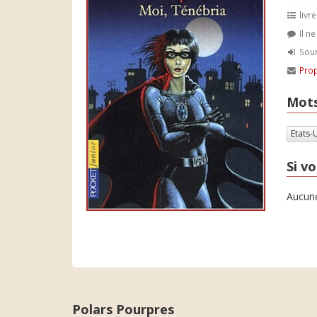
livre
Il n
Soum
Prop
Mots
Etats-
Si vo
Aucune
Polars Pourpres