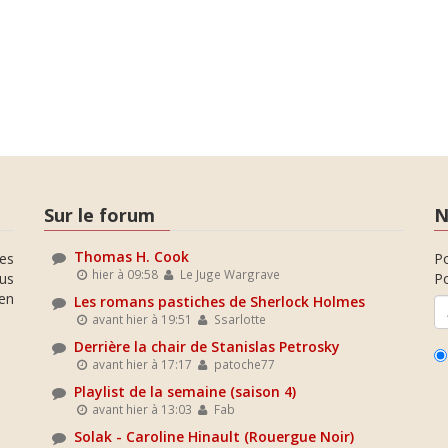
Sur le forum
N
Thomas H. Cook
es
P
hier à 09:58
Le Juge Wargrave
ous
Po
en
Les romans pastiches de Sherlock Holmes
avant hier à 19:51
Ssarlotte
Derrière la chair de Stanislas Petrosky
avant hier à 17:17
patoche77
Playlist de la semaine (saison 4)
avant hier à 13:03
Fab
Solak - Caroline Hinault (Rouergue Noir)