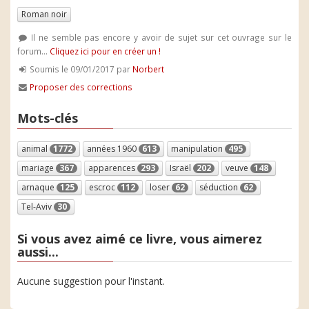
Roman noir
Il ne semble pas encore y avoir de sujet sur cet ouvrage sur le
forum...
Cliquez ici pour en créer un !
Soumis le 09/01/2017 par
Norbert
Proposer des corrections
Mots-clés
animal
1772
années 1960
613
manipulation
495
mariage
367
apparences
293
Israël
202
veuve
148
arnaque
125
escroc
112
loser
62
séduction
62
Tel-Aviv
30
Si vous avez aimé ce livre, vous aimerez
aussi...
Aucune suggestion pour l'instant.