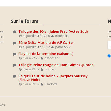
Sur le forum
N
Trilogie des 90's - Julien Freu (Actes Sud)
es
P
aujourd'hui à 12:00
Ironheart
ous
Po
en
Série Delia Mariola de A.F Carter
aujourd'hui à 11:02
patoche77
Playlist de la semaine (saison 4)
hier à 22:23
patoche77
Trilogie Reine rouge de Juan Gómez-Jurado
hier à 19:59
norbert
Ce qu'il faut de haine – Jacques Saussey
(Fleuve Noir)
hier à 09:09
Ssarlotte
vés.