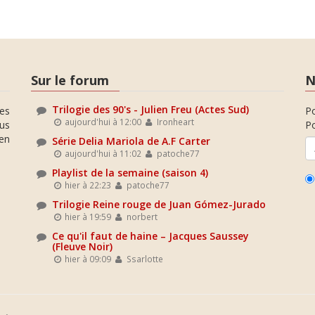
Sur le forum
N
Trilogie des 90's - Julien Freu (Actes Sud)
es
P
aujourd'hui à 12:00
Ironheart
ous
Po
en
Série Delia Mariola de A.F Carter
aujourd'hui à 11:02
patoche77
Playlist de la semaine (saison 4)
hier à 22:23
patoche77
Trilogie Reine rouge de Juan Gómez-Jurado
hier à 19:59
norbert
Ce qu'il faut de haine – Jacques Saussey
(Fleuve Noir)
hier à 09:09
Ssarlotte