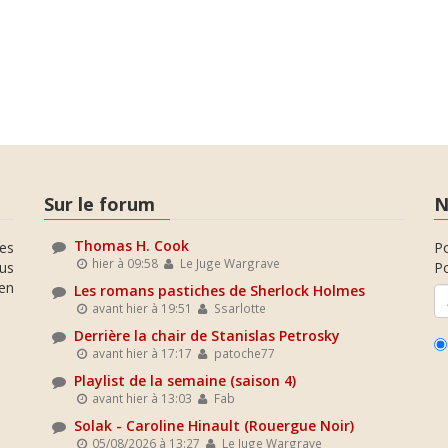
Sur le forum
N
Thomas H. Cook
es
P
hier à 09:58
Le Juge Wargrave
ous
Po
en
Les romans pastiches de Sherlock Holmes
avant hier à 19:51
Ssarlotte
Derrière la chair de Stanislas Petrosky
avant hier à 17:17
patoche77
Playlist de la semaine (saison 4)
avant hier à 13:03
Fab
Solak - Caroline Hinault (Rouergue Noir)
05/08/2026 à 13:27
Le Juge Wargrave