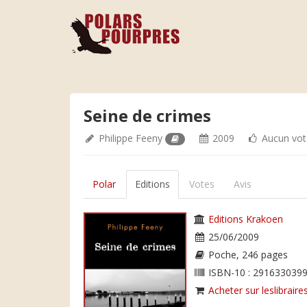
Seine de crimes
Philippe Feeny
2009
Aucun vot
Polar
Editions
Votes
Avis
Editions Krakoen
25/06/2009
Poche, 246 pages
ISBN-10 : 2916330399
Acheter sur leslibraires