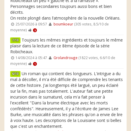
Robicheaux un peu « gauche et à la ramasse ».
Personnages secondaires toujours aussi bons et bien
décrits.
On reste plongé dans l’atmosphère de la nouvelle Orléans.
25/07/2026 à 09:57
boumkoeur
(305 votes, 8.5/10 de
moyenne)
3
Toujours les mêmes ingrédients et toujours le même
7/10
plaisir dans la lecture de ce 8ème épisode de la série
Robicheaux.
14/08/2024 à 05:47
Grolandrouge
(1822 votes, 6.6/10 de
moyenne)
1
Un roman qui contient des longueurs. L'intrigue a du
6/10
mal à décoller, il m'a été difficile de comprendre les tenants
de cette histoire. J'ai longtemps été largué, un peu éclairé
sur la fin, mais pas totalement. L'auteur fait une petite
incursion dans le surnaturel, cela m'a fait penser à
l'excellent "Dans la brume électrique avec les morts
confédérés". Heureusement, il y a l'écriture de James Lee
Burke, une musicalité dans les phrases qu'on a envie de lire
à voix haute. Les descriptions de la Louisiane sont si belles
que c'est un enchantement.