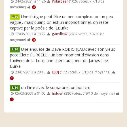
24/05/2021 à 11:26
Polarbear
(1026 votes, 7.7/10 de
moyenne)
4
Une intrigue peut être un peu complexe ou un peu
7/10
vague , mais quand on est un inconditionnel, on reste
captivé par la poésie de JLBurke
17/08/2013 à 19:27
gamille67
(2637 votes, 7.3/10 de
moyenne)
3
Une enquête de Dave ROBICHEAUx avec son vieux
8/10
pote Clete PURCELL , un bon moment d'évasion dans
l'univers de la Louisiane chère au coeur de James Lee
Burke.
23/07/2012 à 23:13
ELOJ
(172 votes, 7.8/10 de moyenne)
2
on flirte avec le surnaturel, un bon cru
8/10
05/03/2009 à 01:05
holden
(280 votes, 7.9/10 de moyenne)
2