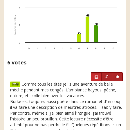
4
3
3
Nombre de votes
2
2
2
1
1
0
0
1
2
3
4
5
6
7
8
9
10
6 votes
Comme tous les étés je lis une aventure de belle
7/10
mèche pendant mes congés. L’ambiance bayous, pêche,
nature, etc colle bien avec les vacances.
Burke est toujours aussi poète dans ce roman et d’un coup
il va faire une description de meurtres atroces. Il sait y faire.
Par contre, même si j’ai bien aimé l’intrigue, j’ai trouvé
l’histoire un peu brouillon. Cette lecture nécessite d’être
attentif pour ne pas perdre le fil. Quelques répétitions et un