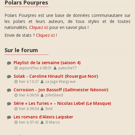
Polars Pourpres
Polars Pourpres est une base de données communautaire sur
les polars et leurs auteurs, de tous styles et de toutes
nationalités.
Cliquez ici
pour en savoir plus !
Envie de stats ?
Cliquez ici
!
Sur le forum
Playlist de la semaine (saison 4)
aujourd'hui à 08:01
patoche77
Solak - Caroline Hinault (Rouergue Noir)
hier à 13:27
Le Juge Wargrave
Corrosion - Jon Bassoff (Gallmeister Néonoir)
hier à 09:56
JohnSteed
Série « Les furies » – Nicolas Lebel (Le Masque)
hier à 09:04
Emil
Les romans d'Alexis Laipsker
hier à 07:42
El Marco