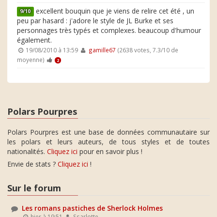
excellent bouquin que je viens de relire cet été , un
9/10
peu par hasard : j'adore le style de JL Burke et ses
personnages très typés et complexes. beaucoup d'humour
également.
19/08/2010 à 13:59
gamille67
(2638 votes, 7.3/10 de
moyenne)
2
Polars Pourpres
Polars Pourpres est une base de données communautaire sur
les polars et leurs auteurs, de tous styles et de toutes
nationalités.
Cliquez ici
pour en savoir plus !
Envie de stats ?
Cliquez ici
!
Sur le forum
Les romans pastiches de Sherlock Holmes
hier à 19:51
Ssarlotte