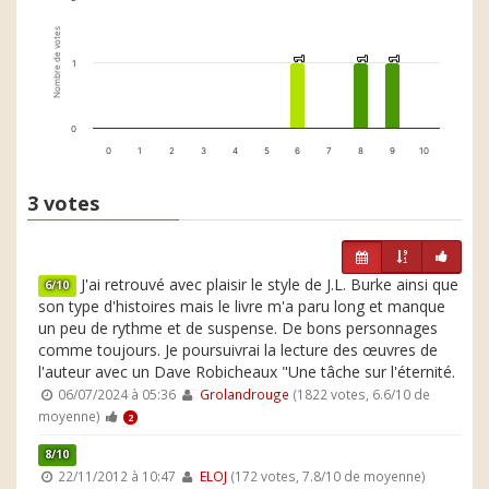
Nombre de votes
1
1
1
1
1
1
1
0
0
1
2
3
4
5
6
7
8
9
10
3 votes
J'ai retrouvé avec plaisir le style de J.L. Burke ainsi que
6/10
son type d'histoires mais le livre m'a paru long et manque
un peu de rythme et de suspense. De bons personnages
comme toujours. Je poursuivrai la lecture des œuvres de
l'auteur avec un Dave Robicheaux "Une tâche sur l'éternité.
06/07/2024 à 05:36
Grolandrouge
(1822 votes, 6.6/10 de
moyenne)
2
8/10
22/11/2012 à 10:47
ELOJ
(172 votes, 7.8/10 de moyenne)