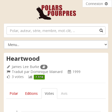
Connexion
Heartwood
James Lee Burke
Traduit par
Dominique Mainard
1999
3 votes
7.7/10
Polar
Editions
Votes
Avis
2