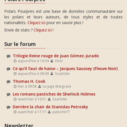
Polars Pourpres est une base de données communautaire sur
les polars et leurs auteurs, de tous styles et de toutes
nationalités.
Cliquez ici
pour en savoir plus !
Envie de stats ?
Cliquez ici
!
Sur le forum
Trilogie Reine rouge de Juan Gómez-Jurado
aujourd'hui à 10:34
Hoel
Ce qu'il faut de haine – Jacques Saussey (Fleuve Noir)
aujourd'hui à 09:09
Ssarlotte
Thomas H. Cook
hier à 09:58
Le Juge Wargrave
Les romans pastiches de Sherlock Holmes
avant hier à 19:51
Ssarlotte
Derrière la chair de Stanislas Petrosky
avant hier à 17:17
patoche77
Newsletter