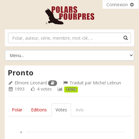
Connexion
Pronto
Elmore Leonard
Traduit par
Michel Lebrun
1993
4 votes
7.3/10
Polar
Editions
Votes
Avis
4