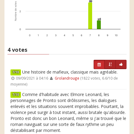
3
3
Nombre de votes
2
1
1
0
0
1
2
3
4
5
6
7
8
9
10
4 votes
Une histoire de mafieux, classique mais agréable.
7/10
09/09/2021 à 04:16
Grolandrouge
(1822 votes, 6.6/10 de
moyenne)
Comme d'habitude avec Elmore Leonard, les
7/10
personnages de Pronto sont drôlissimes, les dialogues
enlevés et les situations souvent improbables. Pourtant, la
violence peut surgir à tout instant, aussi brutale qu'absurde.
Pronto est donc un bon Leonard, même si j'ai trouvé que le
roman naviguait sur une sorte de faux rythme un peu
déstabilisant par moment.