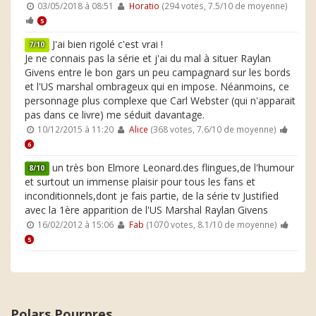
03/05/2018 à 08:51
Horatio
(294 votes, 7.5/10 de moyenne)
5
J'ai bien rigolé c'est vrai !
7/10
Je ne connais pas la série et j'ai du mal à situer Raylan
Givens entre le bon gars un peu campagnard sur les bords
et l'US marshal ombrageux qui en impose. Néanmoins, ce
personnage plus complexe que Carl Webster (qui n'apparait
pas dans ce livre) me séduit davantage.
10/12/2015 à 11:20
Alice
(368 votes, 7.6/10 de moyenne)
6
un très bon Elmore Leonard.des flingues,de l'humour
8/10
et surtout un immense plaisir pour tous les fans et
inconditionnels,dont je fais partie, de la série tv Justified
avec la 1ère apparition de l'US Marshal Raylan Givens
16/02/2012 à 15:06
Fab
(1070 votes, 8.1/10 de moyenne)
5
Polars Pourpres