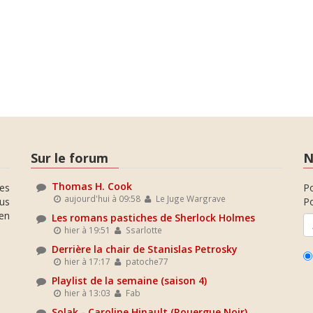
Sur le forum
N
Thomas H. Cook
es
P
aujourd'hui à 09:58
Le Juge Wargrave
ous
Po
en
Les romans pastiches de Sherlock Holmes
hier à 19:51
Ssarlotte
Derrière la chair de Stanislas Petrosky
hier à 17:17
patoche77
Playlist de la semaine (saison 4)
hier à 13:03
Fab
Solak - Caroline Hinault (Rouergue Noir)