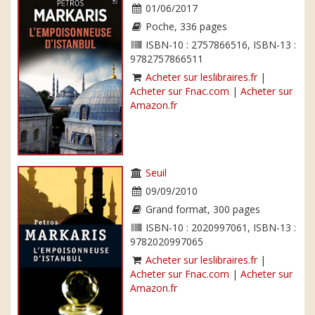
01/06/2017
Poche, 336 pages
ISBN-10 : 2757866516, ISBN-13 :
9782757866511
Acheter sur leslibraires.fr
|
Acheter sur Fnac.com
|
Acheter sur
Amazon.fr
Seuil
09/09/2010
Grand format, 300 pages
ISBN-10 : 2020997061, ISBN-13 :
9782020997065
Acheter sur leslibraires.fr
|
Acheter sur Fnac.com
|
Acheter sur
Amazon.fr