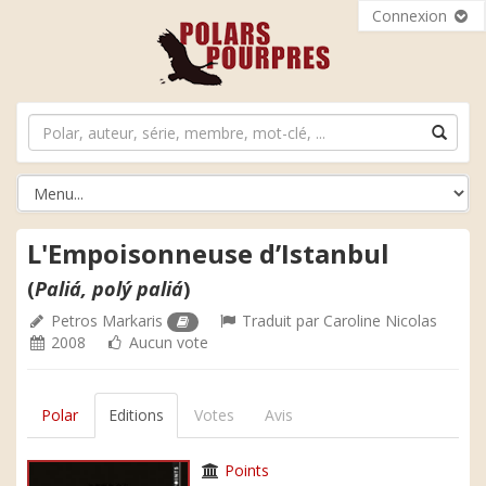
Connexion
L'Empoisonneuse d’Istanbul
(
Paliá, polý paliá
)
Petros Markaris
Traduit par
Caroline Nicolas
2008
Aucun vote
Polar
Editions
Votes
Avis
Points