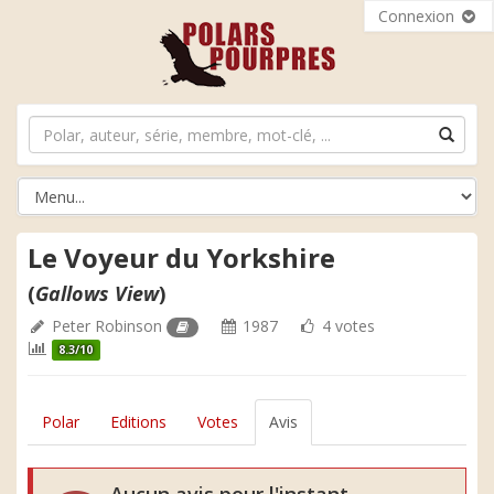
Connexion
Le Voyeur du Yorkshire
(
Gallows View
)
Peter Robinson
1987
4 votes
8.3/10
Polar
Editions
Votes
Avis