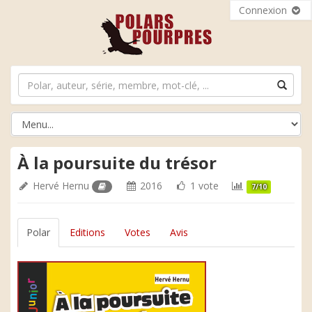
Connexion
À la poursuite du trésor
Hervé Hernu
2016
1 vote
7/10
Polar
Editions
Votes
Avis