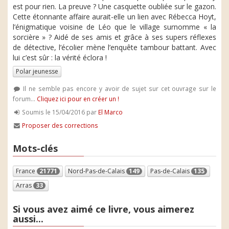
est pour rien. La preuve ? Une casquette oubliée sur le gazon.
Cette étonnante affaire aurait-elle un lien avec Rébecca Hoyt,
l’énigmatique voisine de Léo que le village surnomme « la
sorcière » ? Aidé de ses amis et grâce à ses supers réflexes
de détective, l’écolier mène l’enquête tambour battant. Avec
lui c’est sûr : la vérité éclora !
Polar jeunesse
Il ne semble pas encore y avoir de sujet sur cet ouvrage sur le
forum...
Cliquez ici pour en créer un !
Soumis le 15/04/2016 par
El Marco
Proposer des corrections
Mots-clés
France
21771
Nord-Pas-de-Calais
149
Pas-de-Calais
135
Arras
33
Si vous avez aimé ce livre, vous aimerez
aussi...