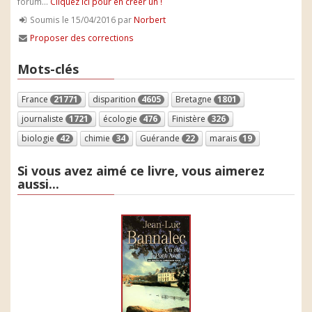
forum...
Cliquez ici pour en créer un !
Soumis le 15/04/2016 par
Norbert
Proposer des corrections
Mots-clés
France
21771
disparition
4605
Bretagne
1801
journaliste
1721
écologie
476
Finistère
326
biologie
42
chimie
34
Guérande
22
marais
19
Si vous avez aimé ce livre, vous aimerez
aussi...