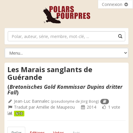
Connexion
Les Marais sanglants de
Guérande
(
Bretonisches Gold Kommissar Dupins dritter
Fall
)
Jean-Luc Bannalec
(pseudonyme de Jörg Bong)
Traduit par
Amélie de Maupeou
2014
1 vote
6/10
Polar
Editions
Votes
Avis