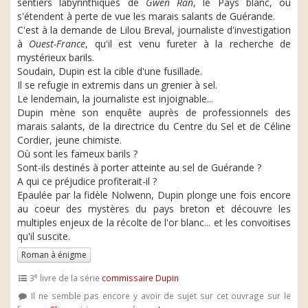
sentiers labyrinthiques de
Gwen Ran
, le Pays blanc, où
s'étendent à perte de vue les marais salants de Guérande.
C'est à la demande de Lilou Breval, journaliste d'investigation
à
Ouest-France
, qu'il est venu fureter à la recherche de
mystérieux barils.
Soudain, Dupin est la cible d'une fusillade.
Il se refugie in extremis dans un grenier à sel.
Le lendemain, la journaliste est injoignable...
Dupin mène son enquête auprès de professionnels des
marais salants, de la directrice du Centre du Sel et de Céline
Cordier, jeune chimiste.
Où sont les fameux barils ?
Sont-ils destinés à porter atteinte au sel de Guérande ?
A qui ce préjudice profiterait-il ?
Epaulée par la fidèle Nolwenn, Dupin plonge une fois encore
au coeur des mystères du pays breton et découvre les
multiples enjeux de la récolte de l'or blanc... et les convoitises
qu'il suscite.
Roman à énigme
e
3
livre de la série
commissaire Dupin
Il ne semble pas encore y avoir de sujet sur cet ouvrage sur le