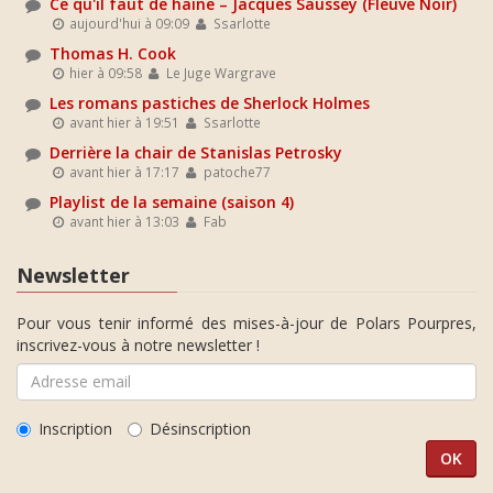
Ce qu'il faut de haine – Jacques Saussey (Fleuve Noir)
aujourd'hui à 09:09
Ssarlotte
Thomas H. Cook
hier à 09:58
Le Juge Wargrave
Les romans pastiches de Sherlock Holmes
avant hier à 19:51
Ssarlotte
Derrière la chair de Stanislas Petrosky
avant hier à 17:17
patoche77
Playlist de la semaine (saison 4)
avant hier à 13:03
Fab
Newsletter
Pour vous tenir informé des mises-à-jour de Polars Pourpres,
inscrivez-vous à notre newsletter !
Inscription
Désinscription