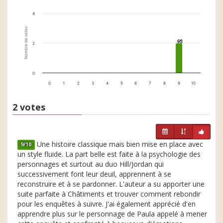
4
Nombre de votes
2
2
2
0
0
1
2
3
4
5
6
7
8
9
10
2 votes
Une histoire classique mais bien mise en place avec
9/10
un style fluide. La part belle est faite à la psychologie des
personnages et surtout au duo Hill/Jordan qui
successivement font leur deuil, apprennent à se
reconstruire et à se pardonner. L'auteur a su apporter une
suite parfaite à Châtiments et trouver comment rebondir
pour les enquêtes à suivre. J'ai également apprécié d'en
apprendre plus sur le personnage de Paula appelé à mener