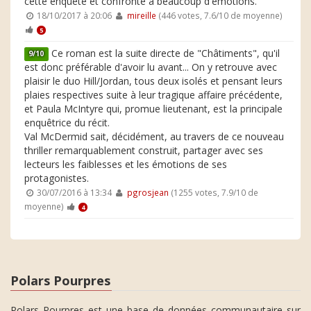
cette enquête et confronté à beaucoup d'émotions.
18/10/2017 à 20:06
mireille
(446 votes, 7.6/10 de moyenne)
5
Ce roman est la suite directe de "Châtiments", qu'il
9/10
est donc préférable d'avoir lu avant... On y retrouve avec
plaisir le duo Hill/Jordan, tous deux isolés et pensant leurs
plaies respectives suite à leur tragique affaire précédente,
et Paula McIntyre qui, promue lieutenant, est la principale
enquêtrice du récit.
Val McDermid sait, décidément, au travers de ce nouveau
thriller remarquablement construit, partager avec ses
lecteurs les faiblesses et les émotions de ses
protagonistes.
30/07/2016 à 13:34
pgrosjean
(1255 votes, 7.9/10 de
moyenne)
4
Polars Pourpres
Polars Pourpres est une base de données communautaire sur