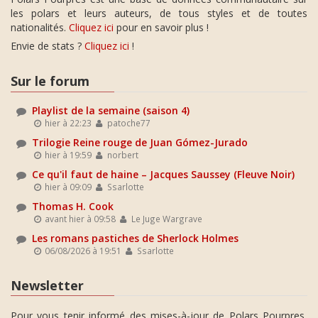
les polars et leurs auteurs, de tous styles et de toutes
nationalités.
Cliquez ici
pour en savoir plus !
Envie de stats ?
Cliquez ici
!
Sur le forum
Playlist de la semaine (saison 4)
hier à 22:23
patoche77
Trilogie Reine rouge de Juan Gómez-Jurado
hier à 19:59
norbert
Ce qu'il faut de haine – Jacques Saussey (Fleuve Noir)
hier à 09:09
Ssarlotte
Thomas H. Cook
avant hier à 09:58
Le Juge Wargrave
Les romans pastiches de Sherlock Holmes
06/08/2026 à 19:51
Ssarlotte
Newsletter
Pour vous tenir informé des mises-à-jour de Polars Pourpres,