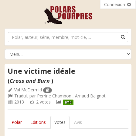
Connexion
Une victime idéale
(
Cross and Burn
)
Val McDermid
Traduit par
Perrine Chambon
,
Arnaud Baignot
2013
2 votes
9/10
Polar
Editions
Votes
Avis