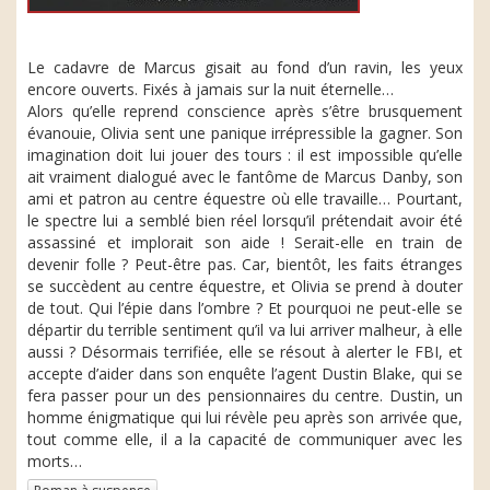
Le cadavre de Marcus gisait au fond d’un ravin, les yeux
encore ouverts. Fixés à jamais sur la nuit éternelle…
Alors qu’elle reprend conscience après s’être brusquement
évanouie, Olivia sent une panique irrépressible la gagner. Son
imagination doit lui jouer des tours : il est impossible qu’elle
ait vraiment dialogué avec le fantôme de Marcus Danby, son
ami et patron au centre équestre où elle travaille… Pourtant,
le spectre lui a semblé bien réel lorsqu’il prétendait avoir été
assassiné et implorait son aide ! Serait-elle en train de
devenir folle ? Peut-être pas. Car, bientôt, les faits étranges
se succèdent au centre équestre, et Olivia se prend à douter
de tout. Qui l’épie dans l’ombre ? Et pourquoi ne peut-elle se
départir du terrible sentiment qu’il va lui arriver malheur, à elle
aussi ? Désormais terrifiée, elle se résout à alerter le FBI, et
accepte d’aider dans son enquête l’agent Dustin Blake, qui se
fera passer pour un des pensionnaires du centre. Dustin, un
homme énigmatique qui lui révèle peu après son arrivée que,
tout comme elle, il a la capacité de communiquer avec les
morts…