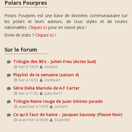
Polars Pourpres
Polars Pourpres est une base de données communautaire sur
les polars et leurs auteurs, de tous styles et de toutes
nationalités.
Cliquez ici
pour en savoir plus !
Envie de stats ?
Cliquez ici
!
Sur le forum
Trilogie des 90's - Julien Freu (Actes Sud)
hier à 19:59
norbert
Playlist de la semaine (saison 4)
hier à 16:53
Ironheart
Série Delia Mariola de A.F Carter
hier à 11:02
patoche77
Trilogie Reine rouge de Juan Gómez-Jurado
avant hier à 19:59
norbert
Ce qu'il faut de haine – Jacques Saussey (Fleuve Noir)
avant hier à 09:09
Ssarlotte