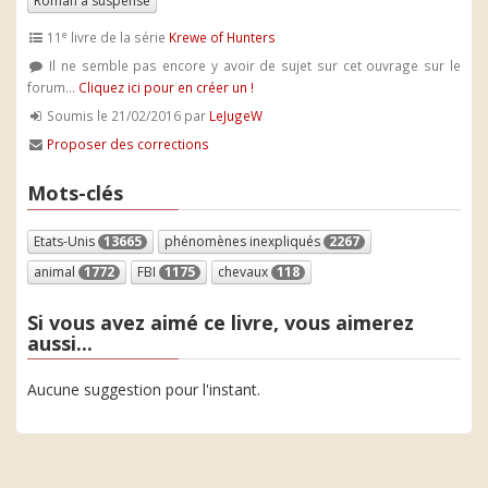
Roman à suspense
e
11
livre de la série
Krewe of Hunters
Il ne semble pas encore y avoir de sujet sur cet ouvrage sur le
forum...
Cliquez ici pour en créer un !
Soumis le 21/02/2016 par
LeJugeW
Proposer des corrections
Mots-clés
Etats-Unis
13665
phénomènes inexpliqués
2267
animal
1772
FBI
1175
chevaux
118
Si vous avez aimé ce livre, vous aimerez
aussi...
Aucune suggestion pour l'instant.