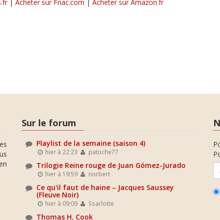
.fr
|
Acheter sur Fnac.com
|
Acheter sur Amazon.fr
Sur le forum
N
Playlist de la semaine (saison 4)
es
P
hier à 22:23
patoche77
ous
Po
en
Trilogie Reine rouge de Juan Gómez-Jurado
hier à 19:59
norbert
Ce qu'il faut de haine – Jacques Saussey
(Fleuve Noir)
hier à 09:09
Ssarlotte
Thomas H. Cook