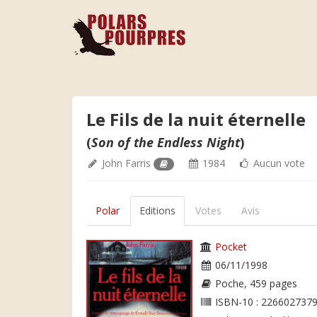
Le Fils de la nuit éternelle
(
Son of the Endless Night
)
John Farris
1984
Aucun vote
Polar
Editions
Votes
Avis
Pocket
06/11/1998
Poche, 459 pages
ISBN-10 : 2266027379