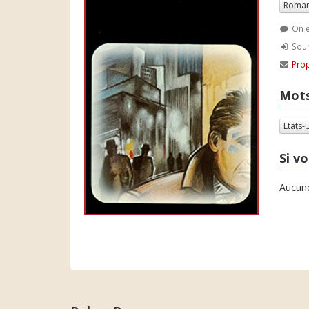
Roman
On e
Soum
Prop
Mots
Etats-
Si vo
Aucune