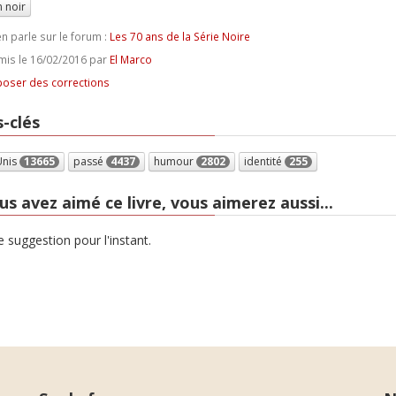
 noir
n parle sur le forum :
Les 70 ans de la Série Noire
is le 16/02/2016 par
El Marco
oser des corrections
-clés
Unis
13665
passé
4437
humour
2802
identité
255
us avez aimé ce livre, vous aimerez aussi...
 suggestion pour l'instant.