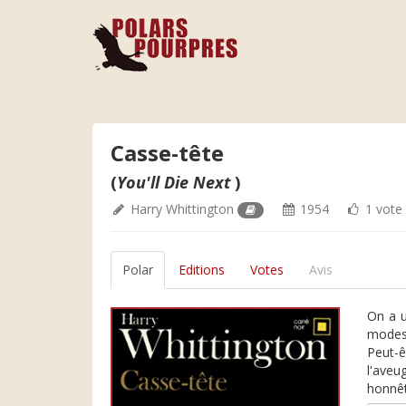
Casse-tête
(
You'll Die Next
)
Harry Whittington
1954
1 vote
Polar
Editions
Votes
Avis
On a u
modest
Peut-ê
l'aveu
honnêt