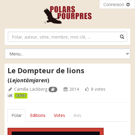
Connexion
Le Dompteur de lions
(
Lejontämjaren
)
Camilla Läckberg
2014
8 votes
6.6/10
Polar
Editions
Votes
Avis