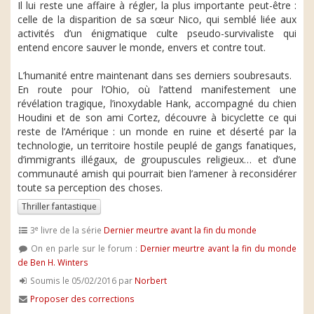
Il lui reste une affaire à régler, la plus importante peut-être :
celle de la disparition de sa sœur Nico, qui semblé liée aux
activités d’un énigmatique culte pseudo-survivaliste qui
entend encore sauver le monde, envers et contre tout.
L’humanité entre maintenant dans ses derniers soubresauts.
En route pour l’Ohio, où l’attend manifestement une
révélation tragique, l’inoxydable Hank, accompagné du chien
Houdini et de son ami Cortez, découvre à bicyclette ce qui
reste de l’Amérique : un monde en ruine et déserté par la
technologie, un territoire hostile peuplé de gangs fanatiques,
d’immigrants illégaux, de groupuscules religieux… et d’une
communauté amish qui pourrait bien l’amener à reconsidérer
toute sa perception des choses.
Thriller fantastique
e
3
livre de la série
Dernier meurtre avant la fin du monde
On en parle sur le forum :
Dernier meurtre avant la fin du monde
de Ben H. Winters
Soumis le 05/02/2016 par
Norbert
Proposer des corrections