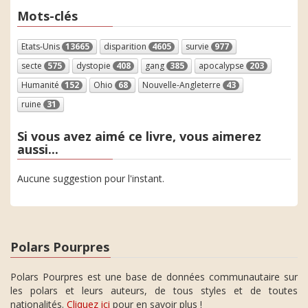
Mots-clés
Etats-Unis
13665
disparition
4605
survie
977
secte
575
dystopie
408
gang
385
apocalypse
203
Humanité
152
Ohio
68
Nouvelle-Angleterre
43
ruine
31
Si vous avez aimé ce livre, vous aimerez
aussi...
Aucune suggestion pour l'instant.
Polars Pourpres
Polars Pourpres est une base de données communautaire sur
les polars et leurs auteurs, de tous styles et de toutes
nationalités.
Cliquez ici
pour en savoir plus !