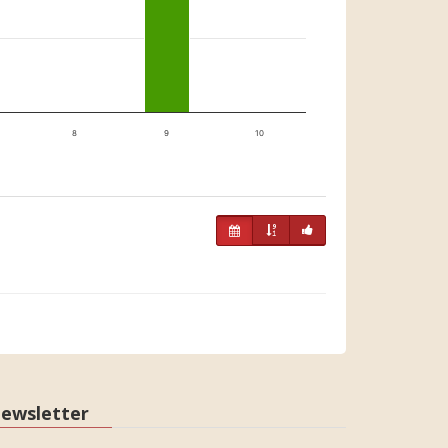
8
9
10
ewsletter