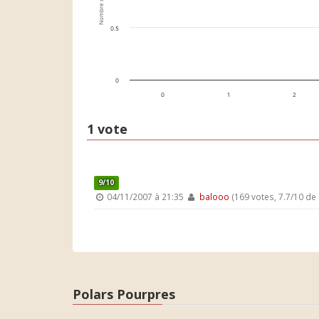
Nombre de votes
0.5
0
0
1
2
1 vote
9/10
04/11/2007 à 21:35
balooo
(169 votes, 7.7/10 d
Polars Pourpres