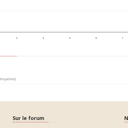
3
4
5
6
7
e moyenne)
Sur le forum
N