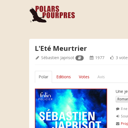
L'Eté Meurtrier
Sébastien Japrisot
1977
3 vote
Polar
Editions
Votes
Avis
Une je
Roman
Il n
Soum
Prop