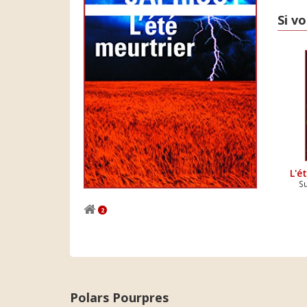
Si vo
L'é
S
2
Polars Pourpres