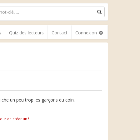
s
Quiz des lecteurs
Contact
Connexion
iche un peu trop les garçons du coin.
pour en créer un !