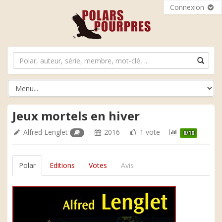
Connexion
Jeux mortels en hiver
Alfred Lenglet
2016
1 vote
8/10
Polar
Editions
Votes
Avis