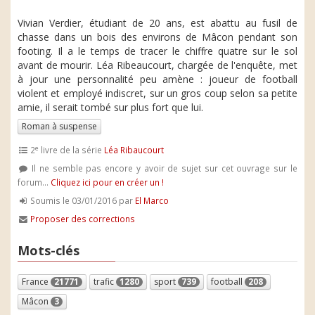
Vivian Verdier, étudiant de 20 ans, est abattu au fusil de
chasse dans un bois des environs de Mâcon pendant son
footing. Il a le temps de tracer le chiffre quatre sur le sol
avant de mourir. Léa Ribeaucourt, chargée de l'enquête, met
à jour une personnalité peu amène : joueur de football
violent et employé indiscret, sur un gros coup selon sa petite
amie, il serait tombé sur plus fort que lui.
Roman à suspense
e
2
livre de la série
Léa Ribaucourt
Il ne semble pas encore y avoir de sujet sur cet ouvrage sur le
forum...
Cliquez ici pour en créer un !
Soumis le 03/01/2016 par
El Marco
Proposer des corrections
Mots-clés
France
21771
trafic
1280
sport
739
football
208
Mâcon
3