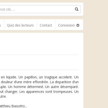
s
Quiz des lecteurs
Contact
Connexion
n liquide. Un papillon, un tragique accident. Un
 douleur d’une mère effondrée. La disparition d’un
 couple. Un homme déterminé. Un autre désemparé.
 tout changer. Les apparences sont trompeuses. Un
tre.
atthieu Biasotto...