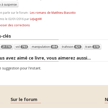
 à suspense
n parle sur le forum :
Les romans de Matthieu Biasotto
is le 02/01/2016 par
LeJugeW
oser des corrections
-clés
e
21770
vol
793
manipulation
494
trahison
421
train
378
us avez aimé ce livre, vous aimerez aussi...
 suggestion pour l'instant.
Sur le forum
N