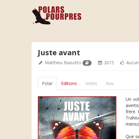
Juste avant
Matthieu Biasotto
2015
Aucun
Polar
Editions
Votes
Avis
Un vol
averti
frère.
Trahis
menson
Que se 