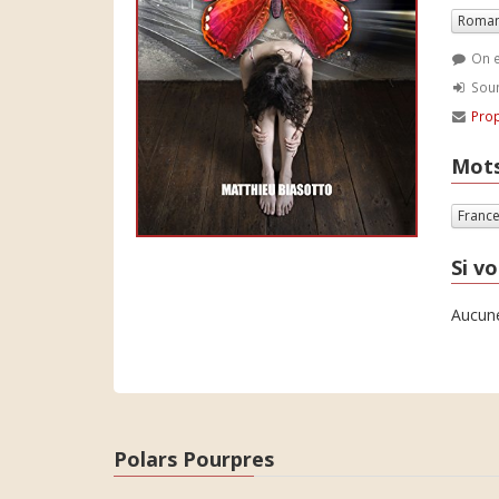
Roman
On e
Soum
Prop
Mots
Franc
Si vo
Aucune
Polars Pourpres