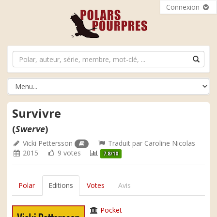
Connexion
Survivre
(
Swerve
)
Vicki Pettersson
Traduit par
Caroline Nicolas
2015
9 votes
7.8/10
Polar
Editions
Votes
Avis
Pocket