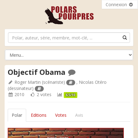
Connexion
Objectif Obama
Roger Martin
(scénariste)
,
Nicolas Otéro
(dessinateur)
2010
2 votes
6.5/10
Polar
Editions
Votes
Avis