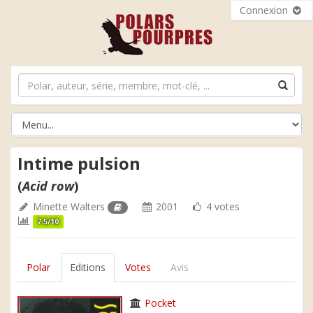
Connexion
Intime pulsion
(
Acid row
)
Minette Walters
2001
4 votes
7.5/10
Polar
Editions
Votes
Avis
Pocket