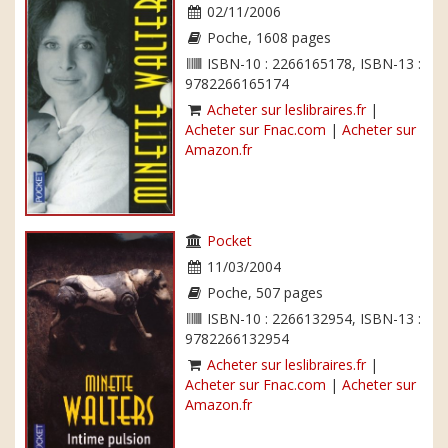
02/11/2006
Poche, 1608 pages
ISBN-10 : 2266165178, ISBN-13 :
9782266165174
Acheter sur leslibraires.fr
|
Acheter sur Fnac.com
|
Acheter sur
Amazon.fr
Pocket
11/03/2004
Poche, 507 pages
ISBN-10 : 2266132954, ISBN-13 :
9782266132954
Acheter sur leslibraires.fr
|
Acheter sur Fnac.com
|
Acheter sur
Amazon.fr