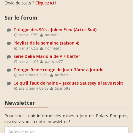
Envie de stats ?
Cliquez ici
!
Sur le forum
Trilogie des 90's - Julien Freu (Actes Sud)
hier à 19:59
norbert
Playlist de la semaine (saison 4)
hier à 16:53
Ironheart
Série Delia Mariola de A.F Carter
hier à 11:02
patoche77
Trilogie Reine rouge de Juan Gómez-Jurado
avant hier à 19:59
norbert
Ce qu'il faut de haine – Jacques Saussey (Fleuve Noir)
avant hier à 09:09
Ssarlotte
Newsletter
Pour vous tenir informé des mises-à-jour de Polars Pourpres,
inscrivez-vous à notre newsletter !