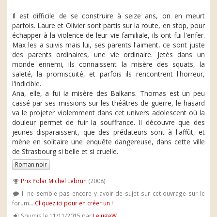
Il est difficile de se construire à seize ans, on en meurt
parfois. Laure et Olivier sont partis sur la route, en stop, pour
échapper à la violence de leur vie familiale, ils ont fui l'enfer.
Max les a suivis mais lui, ses parents l'aiment, ce sont juste
des parents ordinaires, une vie ordinaire. Jetés dans un
monde ennemi, ils connaissent la misère des squats, la
saleté, la promiscuité, et parfois ils rencontrent l'horreur,
l'indicible.
Ana, elle, a fui la misère des Balkans. Thomas est un peu
cassé par ses missions sur les théâtres de guerre, le hasard
va le projeter violemment dans cet univers adolescent où la
douleur permet de fuir la souffrance. Il découvre que des
jeunes disparaissent, que des prédateurs sont à l'affût, et
mène en solitaire une enquête dangereuse, dans cette ville
de Strasbourg si belle et si cruelle.
Roman noir
Prix Polar Michel Lebrun
(2008)
Il ne semble pas encore y avoir de sujet sur cet ouvrage sur le
forum...
Cliquez ici pour en créer un !
Soumis le 11/11/2015 par
LeJugeW