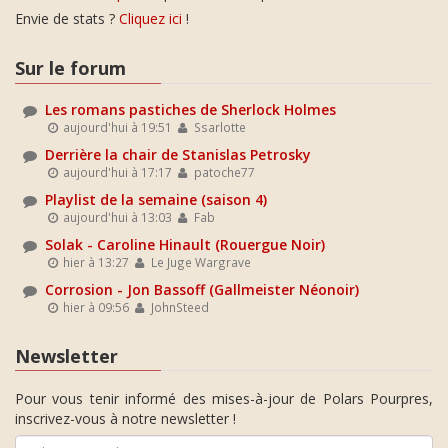
Envie de stats ?
Cliquez ici
!
Sur le forum
Les romans pastiches de Sherlock Holmes
aujourd'hui à 19:51
Ssarlotte
Derrière la chair de Stanislas Petrosky
aujourd'hui à 17:17
patoche77
Playlist de la semaine (saison 4)
aujourd'hui à 13:03
Fab
Solak - Caroline Hinault (Rouergue Noir)
hier à 13:27
Le Juge Wargrave
Corrosion - Jon Bassoff (Gallmeister Néonoir)
hier à 09:56
JohnSteed
Newsletter
Pour vous tenir informé des mises-à-jour de Polars Pourpres,
inscrivez-vous à notre newsletter !