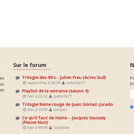
Sur le forum
N
Trilogie des 90's - Julien Freu (Actes Sud)
es
P
aujourd'hui à 09:39
patoche77
ous
Po
en
Playlist de la semaine (saison 4)
hier à 22:23
patoche77
Trilogie Reine rouge de Juan Gómez-Jurado
hier à 19:59
norbert
Ce qu'il faut de haine – Jacques Saussey
(Fleuve Noir)
hier à 09:09
Ssarlotte