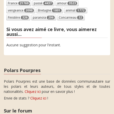
France
21769
passé
4437
amour
3523
vengeance
2098
Bretagne
1801
animal
1772
Finistère
326
paranoïa
206
Concarneau
32
Si vous avez aimé ce livre, vous aimerez
aussi...
Aucune suggestion pour l'instant.
Polars Pourpres
Polars Pourpres est une base de données communautaire sur
les polars et leurs auteurs, de tous styles et de toutes
nationalités.
Cliquez ici
pour en savoir plus !
Envie de stats ?
Cliquez ici
!
Sur le forum