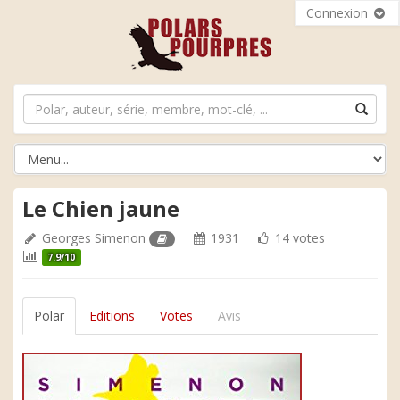
Connexion
Le Chien jaune
Georges Simenon
1931
14 votes
7.9/10
Polar
Editions
Votes
Avis