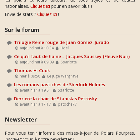
nationalités.
Cliquez ici
pour en savoir plus !
Envie de stats ?
Cliquez ici
!
Sur le forum
Trilogie Reine rouge de Juan Gómez-Jurado
aujourd'hui à 10:34
Hoel
Ce qu'il faut de haine – Jacques Saussey (Fleuve Noir)
aujourd'hui à 09:09
Ssarlotte
Thomas H. Cook
hier à 09:58
Le Juge Wargrave
Les romans pastiches de Sherlock Holmes
avant hier à 19:51
Ssarlotte
Derrière la chair de Stanislas Petrosky
avant hier à 17:17
patoche77
Newsletter
Pour vous tenir informé des mises-à-jour de Polars Pourpres,
inscrivez-vous à notre newsletter !