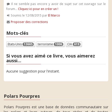
Il ne semble pas encore y avoir de sujet sur cet ouvrage sur le
forum...
Cliquez ici pour en créer un !
Soumis le 12/08/2015 par
El Marco
Proposer des corrections
Mots-clés
Etats-Unis
13665
terrorisme
1006
CIA
619
Si vous avez aimé ce livre, vous aimerez
aussi...
Aucune suggestion pour l'instant.
Polars Pourpres
Polars Pourpres est une base de données communautaire sur
les polars et leurs auteurs, de tous styles et de toutes