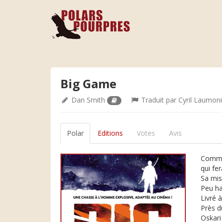
Big Game
Dan Smith
Traduit par
Cyril Laumoni
Polar
Editions
Votes
Avis
Comme 
qui fe
Sa mis
Peu ha
Livré 
Près d
Oskari