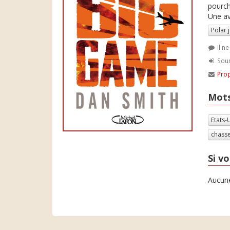
pourch
Une av
Polar 
Il n
Soum
Prop
Mots
Etats-
chass
Si vo
Aucune