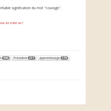
ritable signification du mot "courage".
pour en créer un !
êt
590
Président
217
apprentissage
179