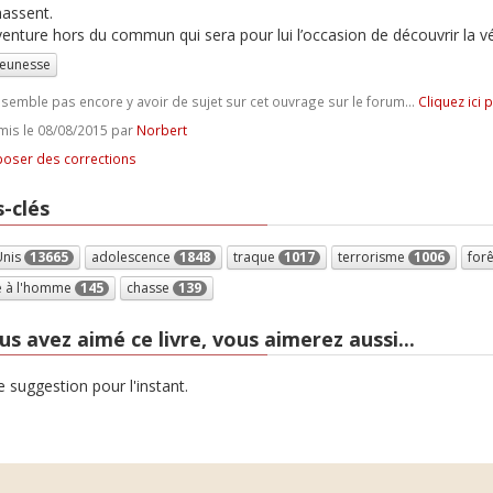
assent.
enture hors du commun qui sera pour lui l’occasion de découvrir la vé
jeunesse
e semble pas encore y avoir de sujet sur cet ouvrage sur le forum...
Cliquez ici 
is le 08/08/2015 par
Norbert
oser des corrections
-clés
Unis
13665
adolescence
1848
traque
1017
terrorisme
1006
for
e à l'homme
145
chasse
139
us avez aimé ce livre, vous aimerez aussi...
 suggestion pour l'instant.