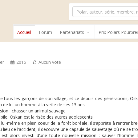
Accueil
Forum
Partenariats
Prix Polars Pourpre
er
2015
Aucun vote
tous les garçons de son village, et ce depuis des générations, Oskari 
ra de lui un homme à la veille de ses 13 ans.
sion : chasser un animal sauvage.
bile, Oskari est la risée des autres adolescents.
à lui-même en plein coeur de la forêt boréale, il s’apprête à rentrer br
u lieu de l’accident, il découvre une capsule de sauvetage où ne se tro
 est alors investi d’une toute nouvelle mission : sauver l’homme 